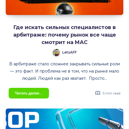
Где искать сильных специалистов в
арбитраже: почему рынок все чаще
смотрит на MAC
LetsAFF
В арбитраже стало сложнее закрывать сильные роли
— это факт. И проблема не в том, что на рынке мало
людей. Людей как раз хватает. Просто…
Где
Читать далее...
5 min read
искать
сильных
специалистов
в
арбитраже: