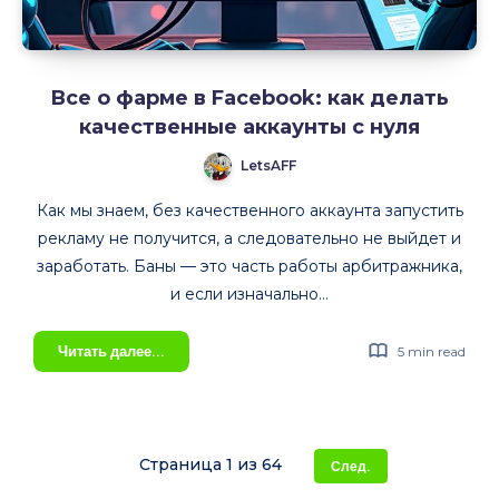
Все о фарме в Facebook: как делать
качественные аккаунты с нуля
LetsAFF
Как мы знаем, без качественного аккаунта запустить
рекламу не получится, а следовательно не выйдет и
заработать. Баны — это часть работы арбитражника,
и если изначально…
Все
Читать далее...
5 min read
о
фарме
в
Facebook:
Страница 1 из 64
След.
как