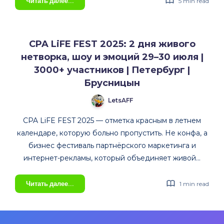
Читать далее...
5 min read
арбитражного
сервиса
клоаки
CPA LiFE FEST 2025: 2 дня живого
CLOAKING.HOUSE
нетворка, шоу и эмоций 29–30 июля |
3000+ участников | Петербург |
Брусницын
LetsAFF
CPA LiFE FEST 2025 — отметка красным в летнем
календаре, которую больно пропустить. Не конфа, а
бизнес фестиваль партнёрского маркетинга и
интернет-рекламы, который объединяет живой…
CPA
Читать далее...
1 min read
LiFE
FEST
2025: