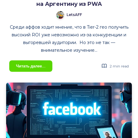
на Аргентину из PWA
LetsAFF
Среди аффов ходит мнение, что в Tier-2 гео получить
высокий ROI уже невозможно из-за конкуренции и
выгоревшей аудитории. Но это не так —
внимательное изучение…
Кейс:
Читать далее...
2 min read
$5186
чистого
профита
с
залива
на
Аргентину
из
PWA