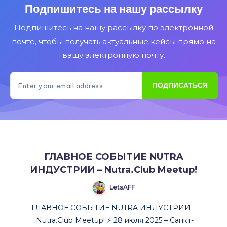
2
Подпишитесь на нашу рассылку
дня
Подпишитесь на нашу рассылку по электронной
живого
нетворка,
почте, чтобы получать актуальные кейсы прямо на
шоу
вашу электронную почту.
и
эмоций
ПОДПИСАТЬСЯ
29–
30
июля
|
3000+
участников
ГЛАВНОЕ СОБЫТИЕ NUTRA
|
ИНДУСТРИИ – Nutra.Club Meetup!
Петербург
|
LetsAFF
Брусницын
ГЛАВНОЕ СОБЫТИЕ NUTRA ИНДУСТРИИ –
Nutra.Club Meetup! ⚡️ 28 июля 2025 – Санкт-