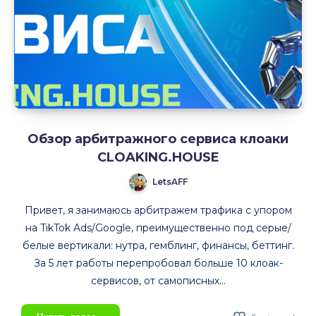
почему
рынок
все
чаще
смотрит
на
MAC
Обзор арбитражного сервиса клоаки
CLOAKING.HOUSE
LetsAFF
Привет, я занимаюсь арбитражем трафика с упором
на TikTok Ads/Google, преимущественно под серые/
белые вертикали: нутра, гемблинг, финансы, беттинг.
За 5 лет работы перепробовал больше 10 клоак-
сервисов, от самописных…
Обзор