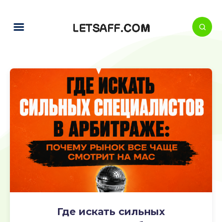
Где
искать
сильных
специалистов
в
арбитраже:
почему
рынок
все
чаще
смотрит
Где искать сильных
на