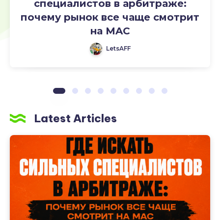
MAC
специалистов в арбитраже:
почему рынок все чаще смотрит
на MAC
LetsAFF
Latest Articles