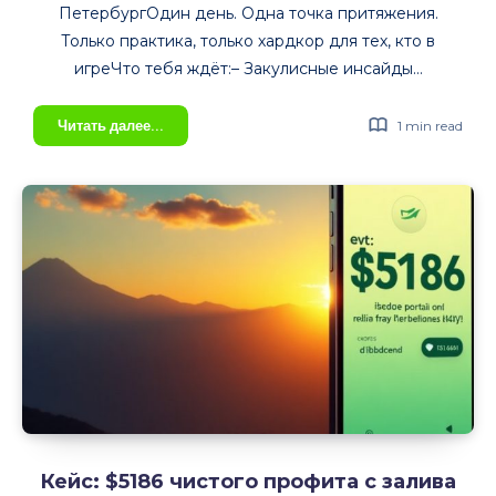
ПетербургОдин день. Одна точка притяжения.
Только практика, только хардкор для тех, кто в
игреЧто тебя ждёт:– Закулисные инсайды…
ГЛАВНОЕ
Читать далее...
1 min read
СОБЫТИЕ
NUTRA
ИНДУСТРИИ –
Nutra.Club
Meetup!
Кейс: $5186 чистого профита с залива