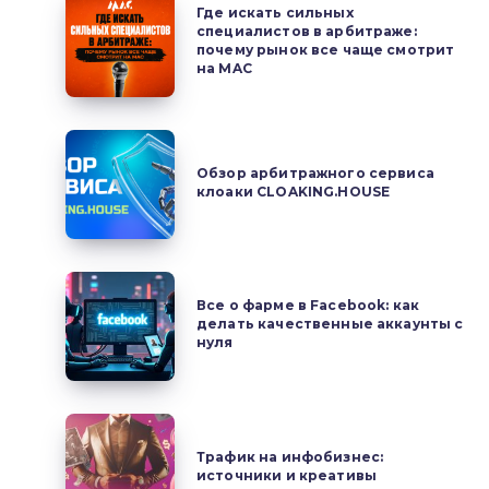
Где
Где искать сильных
искать
специалистов в арбитраже:
почему рынок все чаще смотрит
сильных
на MAC
специалистов
в
арбитраже:
Обзор
почему
арбитражного
Обзор арбитражного сервиса
рынок
клоаки CLOAKING.HOUSE
сервиса
все
клоаки
чаще
CLOAKING.HOUSE
смотрит
Все
на
Все о фарме в Facebook: как
о
делать качественные аккаунты с
MAC
фарме
нуля
в
Facebook:
как
Трафик
делать
на
Трафик на инфобизнес:
качественные
источники и креативы
инфобизнес: