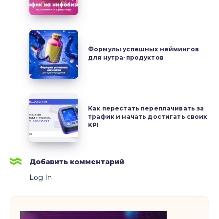
аккаунты
источники
с
и
нуля
креативы
Формулы
успешных
Формулы успешных неймингов
для нутра-продуктов
неймингов
для
нутра-
продуктов
Как
Как перестать переплачивать за
перестать
трафик и начать достигать своих
переплачивать
KPI
за
трафик
и
Добавить комментарий
начать
Log In
достигать
своих
KPI