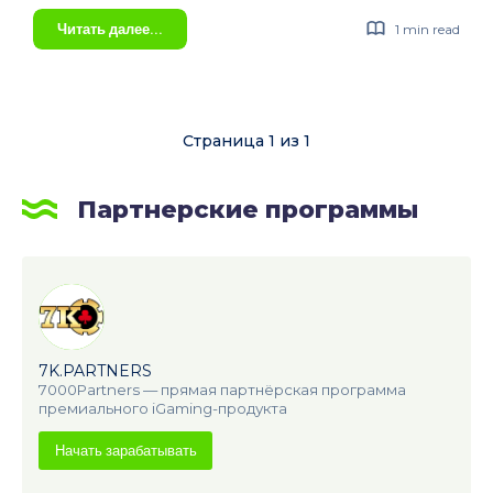
В
Читать далее...
1 min read
Telegram
появится
официальная
монетизация
Страница 1 из 1
каналов
Партнерские программы
7K.PARTNERS
7000Partners — прямая партнёрская программа
премиального iGaming-продукта
Начать зарабатывать