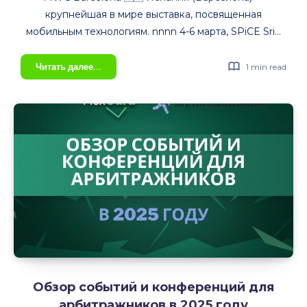
крупнейшая в мире выставка, посвященная
мобильным технологиям. nnnn 4-6 марта, SPiCE Sri…
Конференции
Читать далее...
1 min read
по
арбитражу
трафика
и
партнерскому
маркетингу
Март
2025
Обзор событий и конференций для
арбитражников в 2025 году