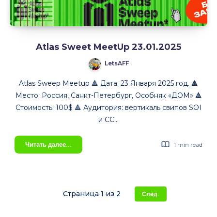
Atlas Sweet MeetUp 23.01.2025
LetsAFF
Atlas Sweep Meetup 🔺 Дата: 23 Января 2025 год. 🔺
Место: Россия, Санкт-Петербург, Особняк «ДОМ» 🔺
Стоимость: 100$ 🔺 Аудитория: вертикаль свипов SOI
и CC…
Atlas
Читать далее...
1 min read
Sweet
MeetUp
23.01.2025
Страница 1 из 2
След.