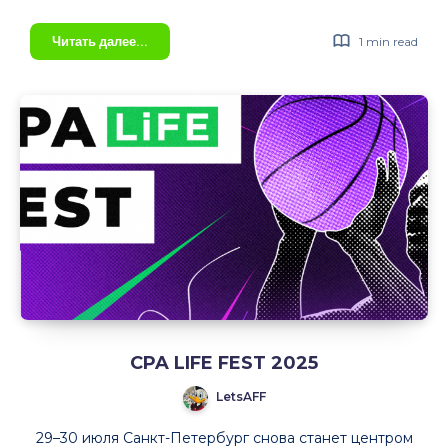
|
ГЛАВНОЕ
Читать далее...
1 min read
3000+
СОБЫТИЕ
участников
NUTRA
|
ИНДУСТРИИ –
Петербург
Nutra.Club
|
Meetup!
Брусницын
CPA LIFE FEST 2025
LetsAFF
29–30 июля Санкт-Петербург снова станет центром