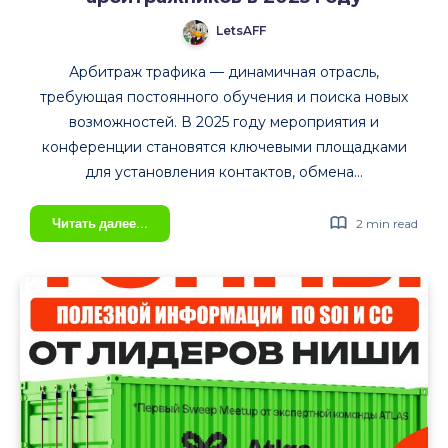
LetsAFF
Арбитраж трафика — динамичная отрасль,
требующая постоянного обучения и поиска новых
возможностей. В 2025 году мероприятия и
конференции становятся ключевыми площадками
для установления контактов, обмена…
Обзор
Читать далее...
2 min read
событий
и
конференций
для
арбитражников
в
2025
году