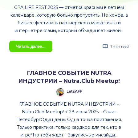
CPA LiFE FEST 2025 — отметка красным в летнем
календаре, которую больно пропустить. Не конфа, а
бизнес фестиваль партнёрского маркетинга и
интернет-рекламы, который объединяет живой…
CPA
Читать далее...
1 min read
LiFE
FEST
2025:
ГЛАВНОЕ СОБЫТИЕ NUTRA
2
ИНДУСТРИИ – Nutra.Club Meetup!
дня
живого
LetsAFF
нетворка,
шоу
ГЛАВНОЕ СОБЫТИЕ NUTRA ИНДУСТРИИ –
и
Nutra.Club Meetup! ⚡️ 28 июля 2025 – Санкт-
эмоций
ПетербургОдин день. Одна точка притяжения.
29–
Только практика, только хардкор для тех, кто в
30
игреЧто тебя ждёт:– Закулисные инсайды…
июля