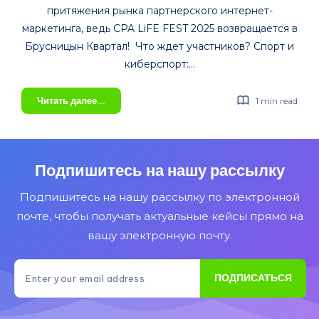
притяжения рынка партнерского интернет-
маркетинга, ведь CPA LiFE FEST 2025 возвращается в
Брусницын Квартал! Что ждет участников? Спорт и
киберспорт:…
CPA
Читать далее...
1 min read
LIFE
FEST
2025
Подпишитесь на нашу рассылку
Подпишитесь на нашу рассылку по электронной
почте, чтобы получать актуальные кейсы прямо на
вашу электронную почту.
ПОДПИСАТЬСЯ