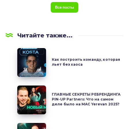
Все посты
Читайте также...
Как
построить
Как построить команду, которая
льет без хаоса
команду,
которая
льет
без
ГЛАВНЫЕ
хаоса
ГЛАВНЫЕ СЕКРЕТЫ РЕБРЕНДИНГА
СЕКРЕТЫ
PIN-UP Partners: Что на самом
РЕБРЕНДИНГА
деле было на MAC Yerevan 2025?
PIN-
UP
Partners:
Как