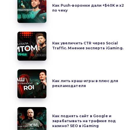
Что
Push-
Как Push-воронки дали +$40K и x2
на
по чекy
воронки
самом
дали
деле
+$40K
было
и
Как
на
x2
увеличить
Как увеличить CTR через Social
MAC
по
Traffic. Мнение эксперта iGaming.
CTR
Yerevan
чекy
через
2025?
Social
Traffic.
Как
Мнение
лить
Как лить краш-игры в плюс для
эксперта
рекламодателя
краш-
iGaming.
игры
в
плюс
Как
для
Как поднять сайт в Google и
поднять
зарабатывать на трафике под
рекламодателя
сайт
казино? SEO в iGaming