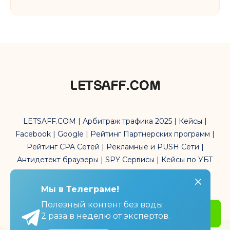
LETSAFF.COM | Арбитраж трафика 2025 | Кейсы |
Facebook | Google | Рейтинг Партнерских программ |
Рейтинг CPA Сетей | Рекламные и PUSH Сети |
Антидетект браузеры | SPY Сервисы | Кейсы по УБТ
трафика | Affiliate Marketing
Мы в Телеграме!
Мы в Телеграме!
Полезный контент без воды
Полезный контент без воды
Get Started
2 раза в неделю от экспертов.
2 раза в неделю от экспертов.