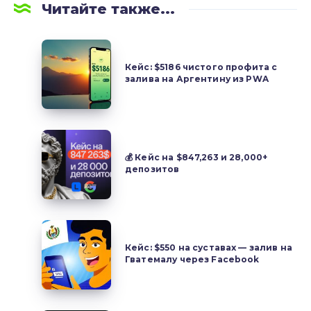
Читайте также...
Кейс:
$5186
Кейс: $5186 чистого профита с
залива на Аргентину из PWA
чистого
профита
с
залива
💰
на
Кейс
💰 Кейс на $847,263 и 28,000+
Аргентину
депозитов
на $847,263 и 28,000+
из
депозитов
PWA
Кейс:
$550
Кейс: $550 на суставах — залив на
Гватемалу через Facebook
на
суставах
—