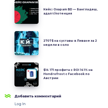
залив
Кейс:
на
Oxapam
Кейс: Oxapam BD — Бангладеш,
Гватемалу
адалт/потенция
BD
через
—
Facebook
Бангладеш,
адалт/
2707$
потенция
на
2707$ на суставы в Ливане за 2
недели в соло
суставы
в
Ливане
за
$14
2
$14 171 профита с ROI 141% на
171
Hondrofrost с Facebook по
недели
профита
Австрии
в
с
соло
ROI
141%
Добавить комментарий
на
Log In
Hondrofrost