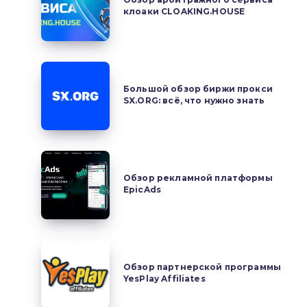
клоаки CLOAKING.HOUSE
сервиса
клоаки
CLOAKING.HOUSE
Большой
обзор
Большой обзор биржи прокси
SX.ORG: всё, что нужно знать
биржи
прокси
SX.ORG:
всё,
Обзор
что
рекламной
Обзор рекламной платформы
нужно
EpicAds
платформы
знать
EpicAds
Обзор
партнерской
Обзор партнерской программы
YesPlay Affiliates
программы
YesPlay