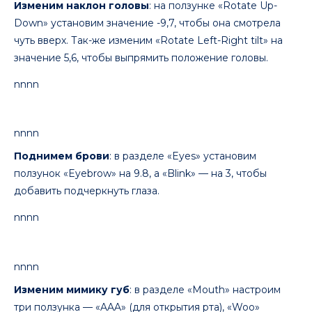
Изменим наклон головы
: на ползунке «Rotate Up-
Down» установим значение -9,7, чтобы она смотрела
чуть вверх. Так-же изменим «Rotate Left-Right tilt» на
значение 5,6, чтобы выпрямить положение головы.
nnnn
nnnn
Поднимем брови
: в разделе «Eyes» установим
ползунок «Eyebrow» на 9.8, а «Blink» — на 3, чтобы
добавить подчеркнуть глаза.
nnnn
nnnn
Изменим мимику губ
: в разделе «Mouth» настроим
три ползунка — «AAA» (для открытия рта), «Woo»