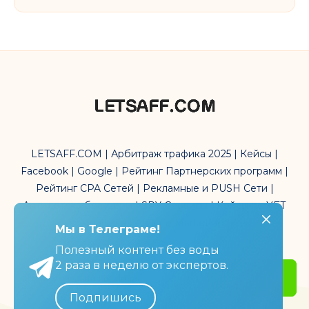
LETSAFF.COM | Арбитраж трафика 2025 | Кейсы |
Facebook | Google | Рейтинг Партнерских программ |
Рейтинг CPA Сетей | Рекламные и PUSH Сети |
Антидетект браузеры | SPY Сервисы | Кейсы по УБТ
трафика | Affiliate Marketing
Мы в Телеграме!
Мы в Телеграме!
Полезный контент без воды
Полезный контент без воды
2 раза в неделю от экспертов.
2 раза в неделю от экспертов.
Get Started
Подпишись
Подпишись