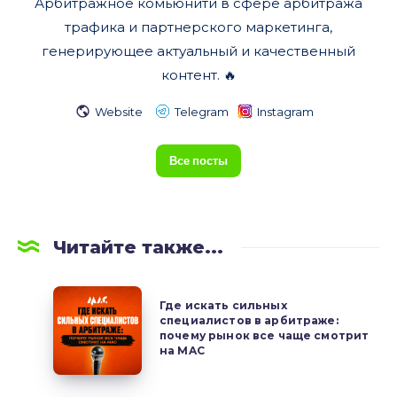
Арбитражное комьюнити в сфере арбитража
трафика и партнерского маркетинга,
генерирующее актуальный и качественный
контент. 🔥
Website
Telegram
Instagram
Все посты
Читайте также...
Где
Где искать сильных
искать
специалистов в арбитраже:
почему рынок все чаще смотрит
сильных
на MAC
специалистов
в