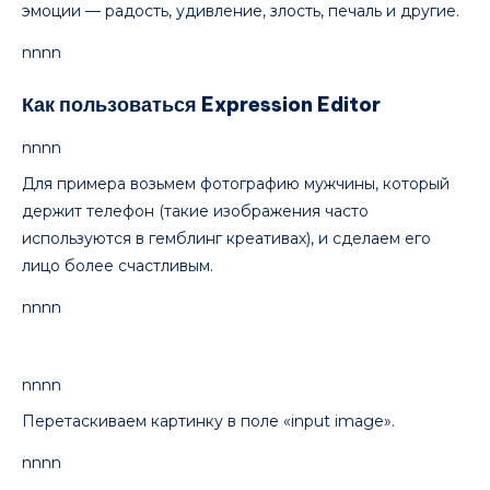
эмоции — радость, удивление, злость, печаль и другие.
nnnn
Как пользоваться Expression Editor
nnnn
Для примера возьмем фотографию мужчины, который
держит телефон (такие изображения часто
используются в гемблинг креативах), и сделаем его
лицо более счастливым.
nnnn
nnnn
Перетаскиваем картинку в поле «input image».
nnnn