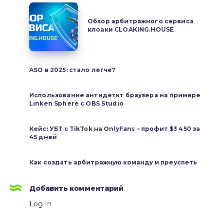
арбитраже:
Обзор
почему
арбитражного
Обзор арбитражного сервиса
рынок
клоаки CLOAKING.HOUSE
сервиса
все
клоаки
чаще
CLOAKING.HOUSE
смотрит
ASO в 2025: стало легче?
на
MAC
Использование антидеткт браузера на примере
Linken Sphere с OBS Studio
Кейс: УБТ с TikTok на OnlyFans – профит $3 450 за
45 дней
Как создать арбитражную команду и преуспеть
Добавить комментарий
Log In