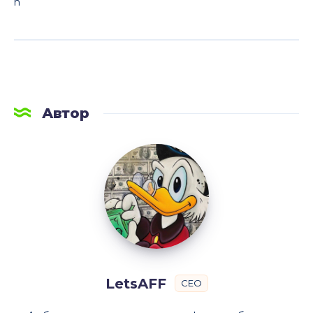
n
Автор
LetsAFF
LetsAFF
CEO