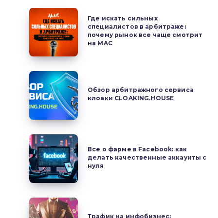
Где
Где искать сильных
искать
специалистов в арбитраже:
почему рынок все чаще смотрит
сильных
на MAC
специалистов
в
арбитраже:
Обзор
почему
арбитражного
Обзор арбитражного сервиса
рынок
клоаки CLOAKING.HOUSE
сервиса
все
клоаки
чаще
CLOAKING.HOUSE
смотрит
Все
на
Все о фарме в Facebook: как
о
делать качественные аккаунты с
MAC
фарме
нуля
в
Facebook:
как
Трафик
делать
на
Трафик на инфобизнес: