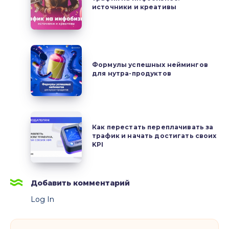
качественные
источники и креативы
инфобизнес:
аккаунты
источники
с
и
нуля
креативы
Формулы
успешных
Формулы успешных неймингов
для нутра-продуктов
неймингов
для
нутра-
продуктов
Как
Как перестать переплачивать за
перестать
трафик и начать достигать своих
переплачивать
KPI
за
трафик
и
Добавить комментарий
начать
Log In
достигать
своих