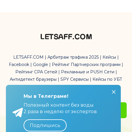
LETSAFF.COM | Арбитраж трафика 2025 | Кейсы |
Facebook | Google | Рейтинг Партнерских программ |
Рейтинг CPA Сетей | Рекламные и PUSH Сети |
Антидетект браузеры | SPY Сервисы | Кейсы по УБТ
трафика | Affiliate Marketing
Мы в Телеграме!
Мы в Телеграме!
Полезный контент без воды
Полезный контент без воды
Get Started
2 раза в неделю от экспертов.
2 раза в неделю от экспертов.
Подпишись
Подпишись