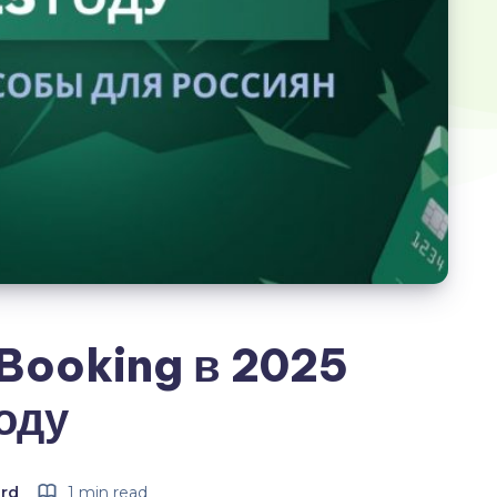
 Booking в 2025
оду
ard
1 min read