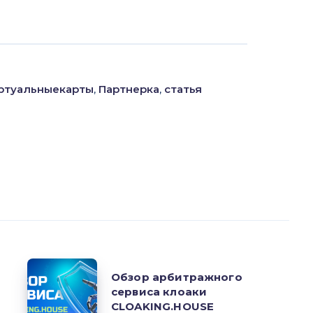
ртуальныекарты
,
Партнерка
,
статья
Обзор
Обзор арбитражного
арбитражного
сервиса клоаки
сервиса
CLOAKING.HOUSE