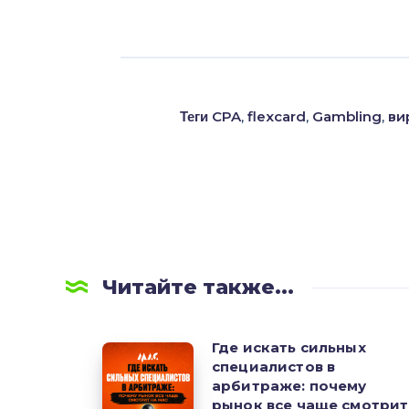
Теги
CPA
,
flexcard
,
Gambling
,
ви
Читайте также...
Где искать сильных
Где
специалистов в
искать
арбитраже: почему
сильных
рынок все чаще смотрит