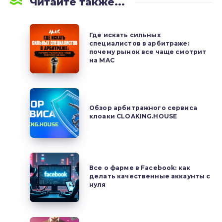
Читайте также...
Где
Где искать сильных
искать
специалистов в арбитраже:
почему рынок все чаще смотрит
сильных
на MAC
специалистов
в
арбитраже:
Обзор
почему
арбитражного
Обзор арбитражного сервиса
рынок
клоаки CLOAKING.HOUSE
сервиса
все
клоаки
чаще
CLOAKING.HOUSE
смотрит
Все
на
Все о фарме в Facebook: как
о
делать качественные аккаунты с
MAC
фарме
нуля
в
Facebook:
как