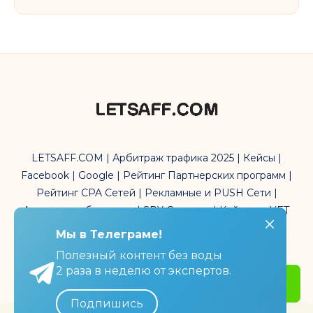
LETSAFF.COM | Арбитраж трафика 2025 | Кейсы |
Facebook | Google | Рейтинг Партнерских программ |
Рейтинг CPA Сетей | Рекламные и PUSH Сети |
Антидетект браузеры | SPY Сервисы | Кейсы по УБТ
трафика | Affiliate Marketing
Мы в Телеграме!
Мы в Телеграме!
Полезный контент без воды
Полезный контент без воды
2 раза в неделю от экспертов.
2 раза в неделю от экспертов.
Get Started
Подпишись
Подпишись