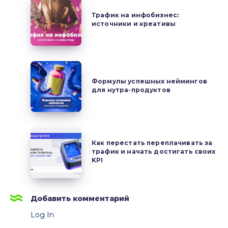
Трафик
делать
на
Трафик на инфобизнес:
качественные
источники и креативы
инфобизнес:
аккаунты
источники
с
и
нуля
креативы
Формулы
успешных
Формулы успешных неймингов
для нутра-продуктов
неймингов
для
нутра-
продуктов
Как
Как перестать переплачивать за
перестать
трафик и начать достигать своих
переплачивать
KPI
за
трафик
и
Добавить комментарий
начать
Log In
достигать