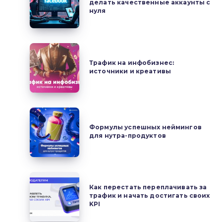
делать качественные аккаунты с
MAC
фарме
нуля
в
Facebook:
как
Трафик
делать
на
Трафик на инфобизнес:
качественные
источники и креативы
инфобизнес:
аккаунты
источники
с
и
нуля
креативы
Формулы
успешных
Формулы успешных неймингов
для нутра-продуктов
неймингов
для
нутра-
продуктов
Как
Как перестать переплачивать за
перестать
трафик и начать достигать своих
переплачивать
KPI
за