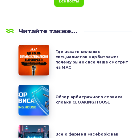
Все посты
Читайте также...
Где
Где искать сильных
искать
специалистов в арбитраже:
почему рынок все чаще смотрит
сильных
на MAC
специалистов
в
арбитраже:
Обзор
почему
арбитражного
Обзор арбитражного сервиса
рынок
клоаки CLOAKING.HOUSE
сервиса
все
клоаки
чаще
CLOAKING.HOUSE
смотрит
Все
на
Все о фарме в Facebook: как
о