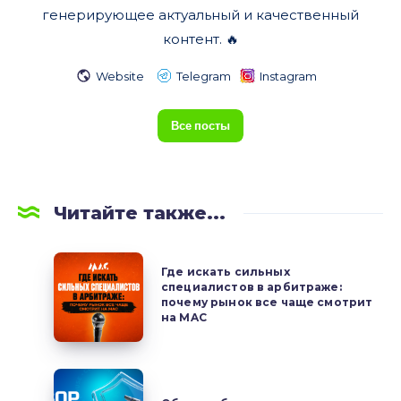
генерирующее актуальный и качественный
контент. 🔥
Website
Telegram
Instagram
Все посты
Читайте также...
Где
Где искать сильных
искать
специалистов в арбитраже:
почему рынок все чаще смотрит
сильных
на MAC
специалистов
в
арбитраже:
Обзор
почему
арбитражного