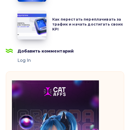
нутра-
продуктов
Как
Как перестать переплачивать за
перестать
трафик и начать достигать своих
переплачивать
KPI
за
трафик
и
Добавить комментарий
начать
Log In
достигать
своих
KPI