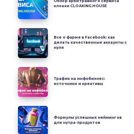
Обзор арбитражного сервиса
рынок
клоаки CLOAKING.HOUSE
сервиса
все
клоаки
чаще
CLOAKING.HOUSE
смотрит
Все
на
Все о фарме в Facebook: как
о
делать качественные аккаунты с
MAC
фарме
нуля
в
Facebook:
как
Трафик
делать
на
Трафик на инфобизнес:
качественные
источники и креативы
инфобизнес:
аккаунты
источники
с
и
нуля
креативы
Формулы
успешных
Формулы успешных неймингов
для нутра-продуктов
неймингов
для