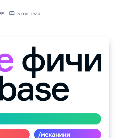
FF
3 min read