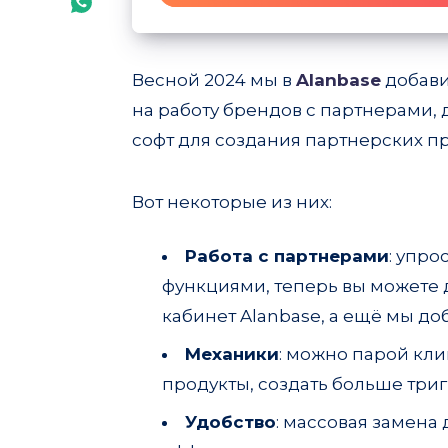
Share
Email
on
Весной 2024 мы в
Alanbase
добави
Whatsapp
на работу брендов с партнерами,
софт для создания партнерских п
Вот некоторые из них:
Работа с партнерами
: упр
функциями, теперь вы можете 
кабинет Alanbase, а ещё мы д
Механики
: можно парой кл
продукты, создать больше триг
Удобство
: массовая замена 