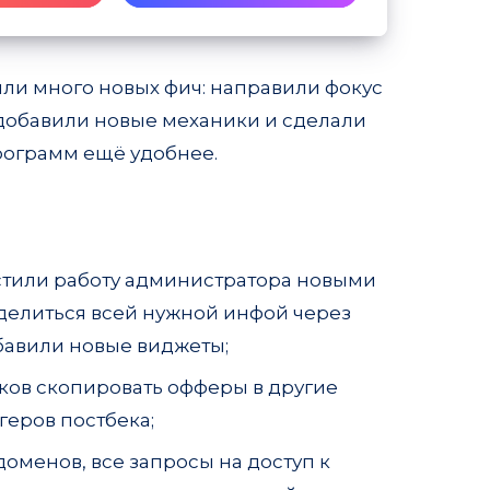
ли много новых фич: направили фокус
 добавили новые механики и сделали
рограмм ещё удобнее.
остили работу администратора новыми
делиться всей нужной инфой через
обавили новые виджеты;
иков скопировать офферы в другие
геров постбека;
доменов, все запросы на доступ к