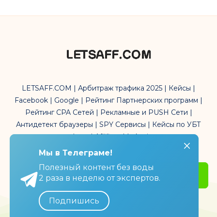
LETSAFF.COM | Арбитраж трафика 2025 | Кейсы |
Facebook | Google | Рейтинг Партнерских программ |
Рейтинг CPA Сетей | Рекламные и PUSH Сети |
Антидетект браузеры | SPY Сервисы | Кейсы по УБТ
трафика | Affiliate Marketing
Мы в Телеграме!
Мы в Телеграме!
Полезный контент без воды
Полезный контент без воды
Get Started
2 раза в неделю от экспертов.
2 раза в неделю от экспертов.
Подпишись
Подпишись