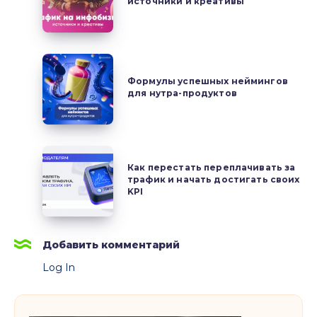
качественные
источники и креативы
инфобизнес:
аккаунты
источники
с
и
нуля
креативы
Формулы
успешных
Формулы успешных неймингов
для нутра-продуктов
неймингов
для
нутра-
продуктов
Как
Как перестать переплачивать за
перестать
трафик и начать достигать своих
переплачивать
KPI
за
трафик
и
Добавить комментарий
начать
Log In
достигать
своих
KPI