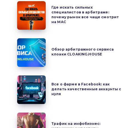
Где
Где искать сильных
искать
специалистов в арбитраже:
почему рынок все чаще смотрит
сильных
на MAC
специалистов
в
арбитраже:
Обзор
почему
арбитражного
Обзор арбитражного сервиса
рынок
клоаки CLOAKING.HOUSE
сервиса
все
клоаки
чаще
CLOAKING.HOUSE
смотрит
Все
на
Все о фарме в Facebook: как
о
делать качественные аккаунты с
MAC
фарме
нуля
в
Facebook:
как
Трафик
делать
на
Трафик на инфобизнес: