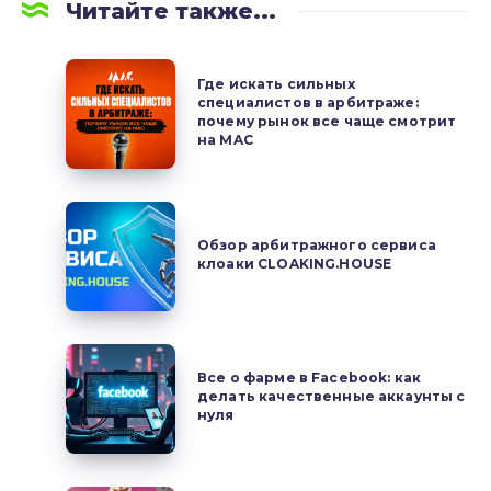
Читайте также...
Где
Где искать сильных
искать
специалистов в арбитраже:
почему рынок все чаще смотрит
сильных
на MAC
специалистов
в
арбитраже:
Обзор
почему
арбитражного
Обзор арбитражного сервиса
рынок
клоаки CLOAKING.HOUSE
сервиса
все
клоаки
чаще
CLOAKING.HOUSE
смотрит
Все
на
Все о фарме в Facebook: как
о
делать качественные аккаунты с
MAC
фарме
нуля
в
Facebook: