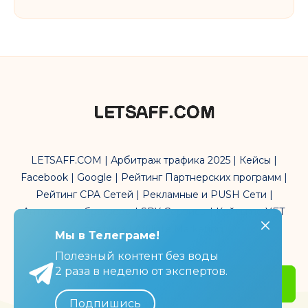
LETSAFF.COM | Арбитраж трафика 2025 | Кейсы |
Facebook | Google | Рейтинг Партнерских программ |
Рейтинг CPA Сетей | Рекламные и PUSH Сети |
Антидетект браузеры | SPY Сервисы | Кейсы по УБТ
трафика | Affiliate Marketing
Мы в Телеграме!
Мы в Телеграме!
Полезный контент без воды
Полезный контент без воды
2 раза в неделю от экспертов.
2 раза в неделю от экспертов.
Get Started
Подпишись
Подпишись