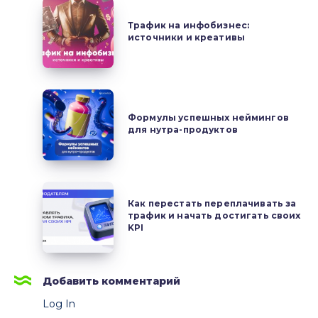
как
Трафик
делать
на
Трафик на инфобизнес:
качественные
источники и креативы
инфобизнес:
аккаунты
источники
с
и
нуля
креативы
Формулы
успешных
Формулы успешных неймингов
для нутра-продуктов
неймингов
для
нутра-
продуктов
Как
Как перестать переплачивать за
перестать
трафик и начать достигать своих
переплачивать
KPI
за
трафик
и
Добавить комментарий
начать
Log In
достигать