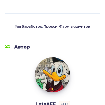
Заработок
,
Прокси
,
Фарм аккаунтов
Теги
Автор
LetsAFF
LetsAFF
CEO