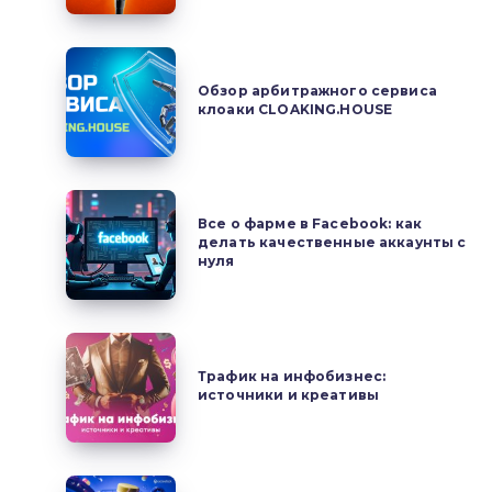
в
арбитраже:
Обзор
почему
арбитражного
Обзор арбитражного сервиса
рынок
клоаки CLOAKING.HOUSE
сервиса
все
клоаки
чаще
CLOAKING.HOUSE
смотрит
Все
на
Все о фарме в Facebook: как
о
делать качественные аккаунты с
MAC
фарме
нуля
в
Facebook:
как
Трафик
делать
на
Трафик на инфобизнес:
качественные
источники и креативы
инфобизнес:
аккаунты
источники
с
и
нуля
креативы
Формулы