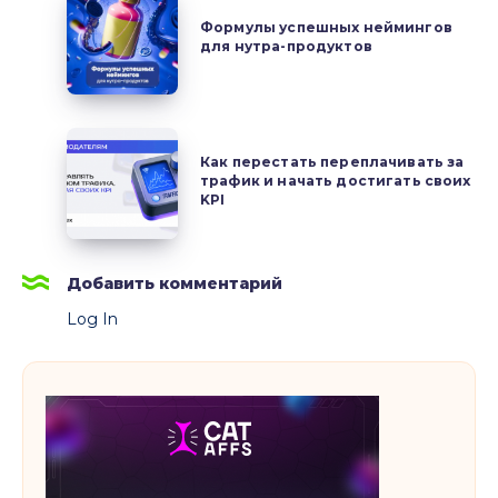
успешных
Формулы успешных неймингов
для нутра-продуктов
неймингов
для
нутра-
продуктов
Как
Как перестать переплачивать за
перестать
трафик и начать достигать своих
переплачивать
KPI
за
трафик
и
Добавить комментарий
начать
Log In
достигать
своих
KPI