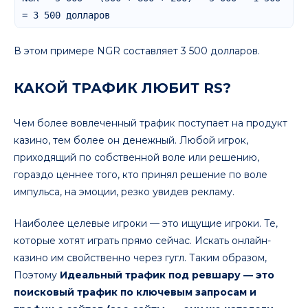
= 3 500 долларов
В этом примере NGR составляет 3 500 долларов.
КАКОЙ ТРАФИК ЛЮБИТ RS?
Чем более вовлеченный трафик поступает на продукт
казино, тем более он денежный. Любой игрок,
приходящий по собственной воле или решению,
гораздо ценнее того, кто принял решение по воле
импульса, на эмоции, резко увидев рекламу.
Наиболее целевые игроки — это ищущие игроки. Те,
которые хотят играть прямо сейчас. Искать онлайн-
казино им свойственно через гугл. Таким образом,
Поэтому
Идеальный трафик под ревшару — это
поисковый трафик по ключевым запросам и