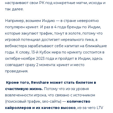
настраивают свои РК под конкретные матчи, исходы и
так далее.
Например, возьмем Индию — в стране невероятно
популярен крикет. И раз в 4 года бренды по Индии,
которые закупают трафик, тонут в золоте, потому что
игровой потенциал достигает нереального пика, а
вебмастера зарабатывают себе капитал на ближайшие
годы. К слову, 13-й Кубок мира по крикету состоится в
октябре-ноябре 2023 года и пройдет в Индии, здесь
совпадает сразу 2 момента: крикет и место
проведения.
Кроме того, Revshare может стать билетом в
счастливую жизнь.
Потому что из-за уровня
вовлеченности игрока, что связано с источником
(поисковый трафик, seo-сайты) —
количество
хайроллеров и их качество высоко
, из-за чего LTV