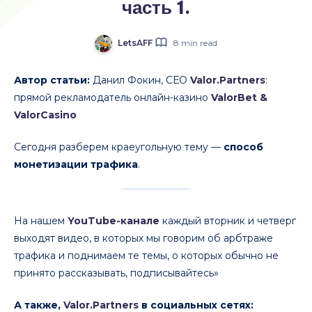
часть 1.
LetsAFF
8 min read
Автор статьи:
Данил Фокин, СЕО
Valor.Partners
:
прямой рекламодатель онлайн-казино
ValorBet &
ValorCasino
Сегодня разберем краеугольную тему —
способ
монетизации трафика
.
На нашем
YouTube-канале
каждый вторник и четверг
выходят видео, в которых мы говорим об арбтраже
трафика и поднимаем те темы, о которых обычно не
принято рассказывать, подписывайтесь»
А также,
Valor.Partners
в социальных сетях: