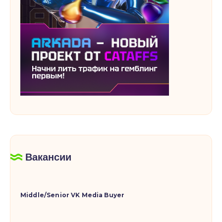
Вакансии
Middle/Senior VK Media Buyer