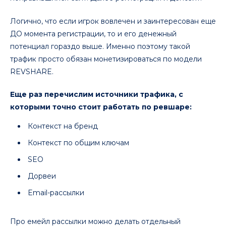
Логично, что если игрок вовлечен и заинтересован еще
ДО момента регистрации, то и его денежный
потенциал гораздо выше. Именно поэтому такой
трафик просто обязан монетизироваться по модели
REVSHARE.
Еще раз перечислим источники трафика, с
которыми точно стоит работать по ревшаре:
Контекст на бренд
Контекст по общим ключам
SEO
Дорвеи
Email-рассылки
Про емейл рассылки можно делать отдельный