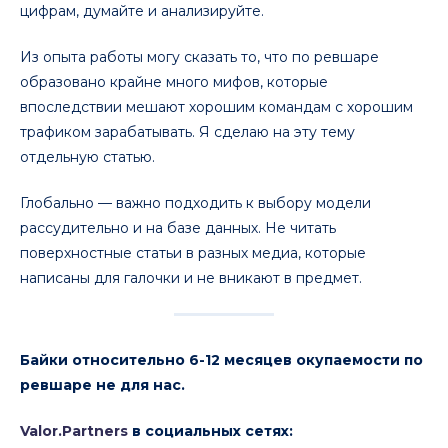
цифрам, думайте и анализируйте.
Из опыта работы могу сказать то, что по ревшаре
образовано крайне много мифов, которые
впоследствии мешают хорошим командам с хорошим
трафиком зарабатывать. Я сделаю на эту тему
отдельную статью.
Глобально — важно подходить к выбору модели
рассудительно и на базе данных. Не читать
поверхностные статьи в разных медиа, которые
написаны для галочки и не вникают в предмет.
Байки относительно 6-12 месяцев окупаемости по
ревшаре не для нас.
Valor.Partners
в социальных сетях: