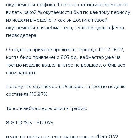
окупаемости трафика. То есть в статистике вы можете
видеть, какой % окупаемости был по каждому периоду
из недели в неделю, и как он достигал своей
окупаемости для вебмастера, с учетом цены в $15 за
перводепера.
Отсюда, на примере пролива в период с 10.07–16.07,
когда было привлечено 805 фд, вебмастер уже на
третью неделю вышел в плюс по ревшаре, отбив все
свои затраты.
Потому что окупаемость Ревшары на третью неделю
составила 110,87%.
То есть вебмастер вложил в трафик:
805 FD *$15 = $12 075
и уже на третью неделю трафик принес $14401,72