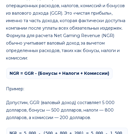
операционных расходов, налогов, комиссий и бонусов
из валового дохода (GGR). Это «чистая прибыль»,
именно та часть дохода, которая фактически доступна
компании после уплаты всех обязательных издержек.
Формула для расчета Net Gaming Revenue (NGR)
обычно учитывает валовый доход за вычетом
определенных расходов, таких как бонусы, налоги и
комиссии:
NGR = GGR - (Бонусы + Налоги + Комиссии)
Пример:
Допустим, GGR (валовый доход) составляет 5 000
долларов, бонусы — 500 долларов, налоги — 800
долларов, а комиссии — 200 долларов.
NGR = 5 000 - (500 + 800 + 200) = 5 000 - 1 500