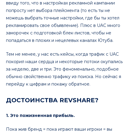
ввиду того, что в настройках рекламной кампании
попросту нет выбора плейсмента (то есть ты не
можешь выбрать точные настройки, где бы ты хотел
рекламировать свое объявление). Плюс в UAC много
заморочек с подготовкой блек-листов, чтобы не
попадаться в плохих и нецелевых каналах Ютуба.
Тем не менее, у нас есть кейсы, когда трафик с UAC
покорил наши сердца и некоторые потоки окупались
за неделю, две и три. Это феноменально, подобное
обычно свойственно трафику из поиска. Но сейчас я
перейду к цифрам и покажу обратное.
ДОСТОИНСТВА REVSHARE?
1. Это пожизненная прибыль.
Пока жив бренд = пока играют ваши игроки = вы