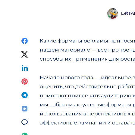
LetsA
Share
Какие форматы рекламы приносят 
нашем материале — все про трен
on
Share
способы их применения для рост
Facebook
on
Share
Начало нового года — идеальное 
Twitter
on
Share
оценить, что действительно работ
Linkedin
on
Share
помогают привлекать аудиторию и
мы собрали актуальные форматы 
Pinterest
on
Share
использования в перспективных ве
Telegram
on
Share
эффективные кампании и оставаться
Vk
on