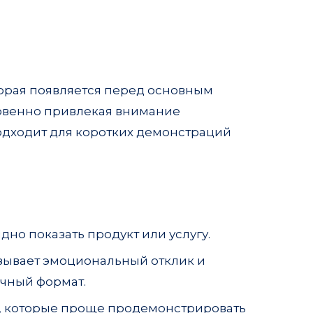
орая появляется перед основным
новенно привлекая внимание
одходит для коротких демонстраций
но показать продукт или услугу.
ызывает эмоциональный отклик и
ичный формат.
г, которые проще продемонстрировать