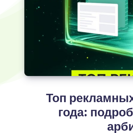
Топ рекламны
года: подро
арб