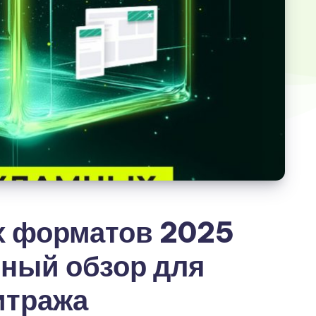
х форматов 2025
бный обзор для
итража