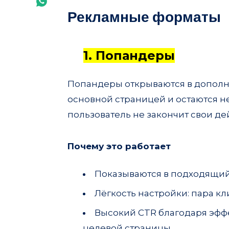
Share
Рекламные форматы
Email
on
Whatsapp
1. Попандеры
Попандеры открываются в дополн
основной страницей и остаются н
пользователь не закончит свои де
Почему это работает
Показываются в подходящий
Лёгкость настройки: пара кл
Высокий CTR благодаря эфф
целевой страницы.