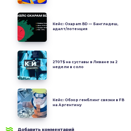
—
залив
Кейс:
на
Oxapam
Кейс: Oxapam BD — Бангладеш,
Гватемалу
адалт/потенция
BD
через
—
Facebook
Бангладеш,
адалт/
2707$
потенция
на
2707$ на суставы в Ливане за 2
недели в соло
суставы
в
Ливане
за
Кейс:
2
Обзор
Кейс: Обзор гемблинг связки в FB
недели
на Аргентину
гемблинг
в
связки
соло
в
FB
Добавить комментарий