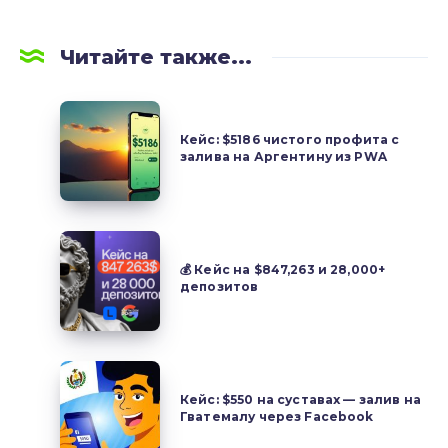
Читайте также...
Кейс:
$5186
Кейс: $5186 чистого профита с
залива на Аргентину из PWA
чистого
профита
с
залива
💰
на
Кейс
💰 Кейс на $847,263 и 28,000+
Аргентину
депозитов
на $847,263 и 28,000+
из
депозитов
PWA
Кейс:
$550
Кейс: $550 на суставах — залив на
Гватемалу через Facebook
на
суставах