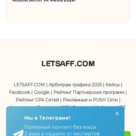
Middle/Senior VK Media Buyer
LETSAFF.COM | Арбитраж трафика 2025 | Кейсы |
Facebook | Google | Рейтинг Партнерских программ |
Рейтинг CPA Сетей | Рекламные и PUSH Сети |
Антидетект браузеры | SPY Сервисы | Кейсы по УБТ
трафика | Affiliate Marketing
Мы в Телеграме!
Мы в Телеграме!
Полезный контент без воды
Полезный контент без воды
2 раза в неделю от экспертов.
2 раза в неделю от экспертов.